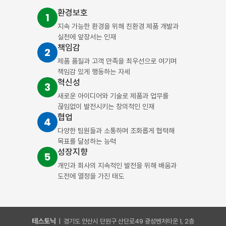
환경보호
1
지속 가능한 환경을 위해
친환경 제품 개발과
실천에 앞장서는 인재
책임감
2
제품 품질과 고객 만족을 최우선으로 여기며
책임감 있게 행동하는 자세
혁신성
3
새로운 아이디어와 기술로 제품과 업무를
끊임없이 발전시키는 창의적인 인재
협업
4
다양한 팀원들과 소통하며
조화롭게 협력해
목표를 달성하는 능력
성장지향
5
개인과 회사의 지속적인 발전을 위해
배움과
도전에 열정을 가진 태도
테스토닉
| 경기도 안산시 단원구 산단로49 광성벤처타운 1, 2층